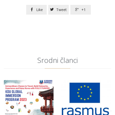
Like
Tweet
+1



Srodni članci