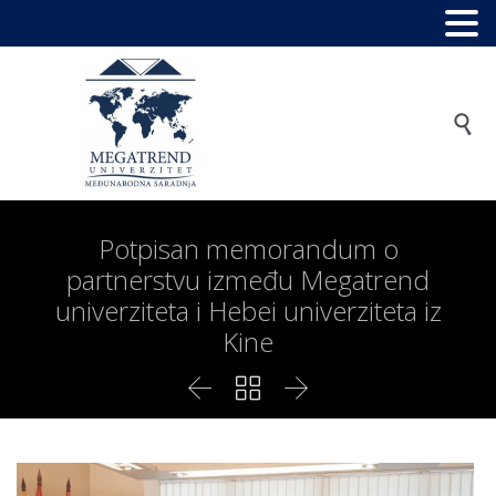

Potpisan memorandum o
partnerstvu između Megatrend
univerziteta i Hebei univerziteta iz
Kine


