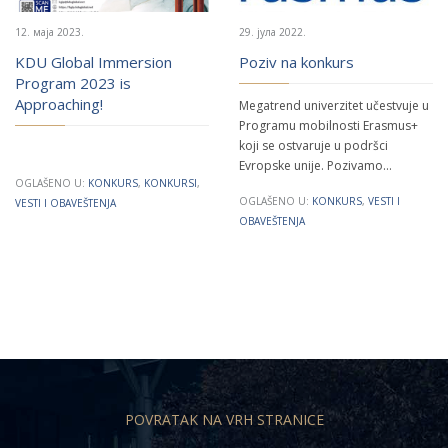
12. маја 2023.
29. јула 2022.
KDU Global Immersion
Poziv na konkurs
Program 2023 is
Approaching!
Megatrend univerzitet učestvuje u
Programu mobilnosti Erasmus+
koji se ostvaruje u podršci
Evropske unije. Pozivamo…
OGLAŠENO U:
KONKURS
,
KONKURSI
,
OGLAŠENO U:
KONKURS
,
VESTI I
VESTI I OBAVEŠTENJA
OBAVEŠTENJA
POVRATAK NA VRH STRANICE