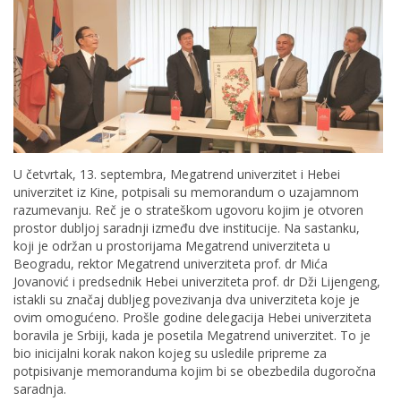
U četvrtak, 13. septembra, Megatrend univerzitet i Hebei
univerzitet iz Kine, potpisali su memorandum o uzajamnom
razumevanju. Reč je o strateškom ugovoru kojim je otvoren
prostor dubljoj saradnji između dve institucije. Na sastanku,
koji je održan u prostorijama Megatrend univerziteta u
Beogradu, rektor Megatrend univerziteta prof. dr Mića
Jovanović i predsednik Hebei univerziteta prof. dr Dži Lijengeng,
istakli su značaj dubljeg povezivanja dva univerziteta koje je
ovim omogućeno. Prošle godine delegacija Hebei univerziteta
boravila je Srbiji, kada je posetila Megatrend univerzitet. To je
bio inicijalni korak nakon kojeg su usledile pripreme za
potpisivanje memoranduma kojim bi se obezbedila dugoročna
saradnja.