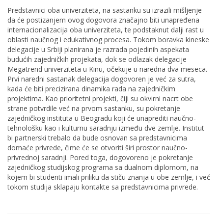
Predstavnici oba univerziteta, na sastanku su izrazili mišljenje
da će postizanjem ovog dogovora značajno biti unapređena
internacionalizacija oba univerziteta, te podstaknut dalji rast u
oblasti naučnog i edukativnog procesa. Tokom boravka kineske
delegacije u Srbiji planirana je razrada pojedinih aspekata
budućih zajedničkih projekata, dok se odlazak delegacije
Megatrend univerziteta u Kinu, očekuje u naredna dva meseca.
Prvi naredni sastanak delegacija dogovoren je već za sutra,
kada će biti precizirana dinamika rada na zajedničkim
projektima. Kao prioritetni projekti, čiji su okvirni nacrt obe
strane potvrdile već na prvom sastanku, su pokretanje
zajedničkog instituta u Beogradu koji će unaprediti naučno-
tehnološku kao i kulturnu saradnju između dve zemlje. Institut
bi partnerski trebalo da bude osnovan sa predstavnicima
domaće privrede, čime će se otvoriti širi prostor naučno-
privrednoj saradnji. Pored toga, dogovoreno je pokretanje
zajedničkog studijskog programa sa dualnom diplomom, na
kojem bi studenti imali priliku da stiču znanja u obe zemlje, i već
tokom studija sklapaju kontakte sa predstavnicima privrede.