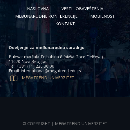
NASLOVNA
VESTI I OBAVEŠTENJA
MEĐUNARODNE KONFERENCIJE
MOBILNOST
KONTAKT
Odeljenje za međunarodnu saradnju
Bulevar maršala Tolbuhina 8 (bivša Goce Delčeva)
11070 Novi Beograd
Tel: +381 (11) 220 30 06
Email: international@megatrend.edu.rs

MEGATREND UNIVERZITET
© COPYRIGHT | MEGATREND UNIVERZITET