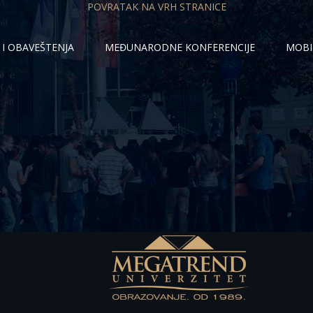
POVRATAK NA VRH STRANICE
 I OBAVEŠTENJA
MEĐUNARODNE KONFERENCIJE
MOBI