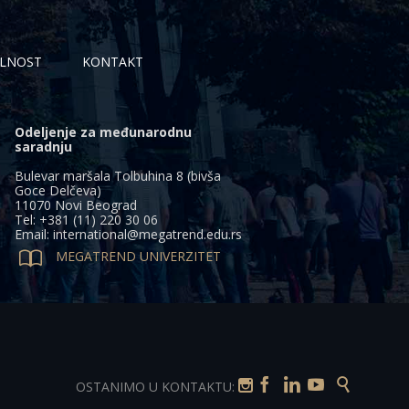
LNOST
KONTAKT
Odeljenje za međunarodnu
saradnju
Bulevar maršala Tolbuhina 8 (bivša
Goce Delčeva)
11070 Novi Beograd
Tel: +381 (11) 220 30 06
Email: international@megatrend.edu.rs

MEGATREND UNIVERZITET





OSTANIMO U KONTAKTU: