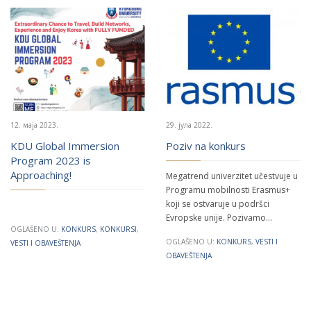
12. маја 2023.
29. јула 2022.
KDU Global Immersion
Poziv na konkurs
Program 2023 is
Approaching!
Megatrend univerzitet učestvuje u
Programu mobilnosti Erasmus+
koji se ostvaruje u podršci
Evropske unije. Pozivamo…
OGLAŠENO U:
KONKURS
,
KONKURSI
,
OGLAŠENO U:
KONKURS
,
VESTI I
VESTI I OBAVEŠTENJA
OBAVEŠTENJA