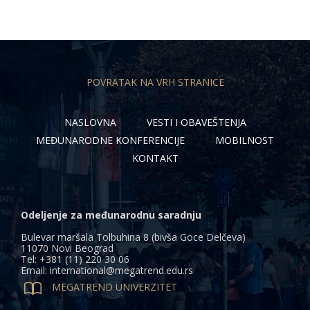
POVRATAK NA VRH STRANICE
NASLOVNA
VESTI I OBAVEŠTENJA
MEĐUNARODNE KONFERENCIJE
MOBILNOST
KONTAKT
Odeljenje za međunarodnu saradnju
Bulevar maršala Tolbuhina 8 (bivša Goce Delčeva)
11070 Novi Beograd
Tel: +381 (11) 220 30 06
Email: international@megatrend.edu.rs

MEGATREND UNIVERZITET