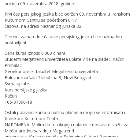
počinju 09. novembra 2018. godine.
Prvi čas persijskog jezika biće održan 09. novembra u Iranskom
Kulturnom Centru sa početkom u 17
časova, na adresi Neznanog junaka 32.
Termini za naredne časove persijskog jezika biće naknadno
postavljeni.
Cena kursa iznosi: 6.000 dinara.
Studenti Megatrend univerziteta uplate vrše na sledeći način:
Primalac
Geoekonomski fakultet Megatrend univerziteta
Bulevar maršala Tolbuhina 8, Novi Beograd
Svrha uplate
Kurs persijskog jezika
Račun
105-37090-18
Ostali polaznici kursa o načinu plaćanja mogu se informisati u
Iranskom Kulturnom Centru.
NAPOMENA: Molim da fotokopiju uplatnice dostavite službi za
Međunarodnu saradnju Megatrend
univerziteta (Bulevar maršala Tolbuhina 8, Novi Beograd).