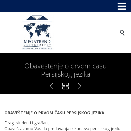

Obavestenje o prvom casu
Persijskog jezika



OBAVEŠTENJE O PRVOM ČASU PERSIJSKOG JEZIKA
Dragi studenti i građani,
Obaveštavamo Vas da predavanja iz kurseva persijskog jezika