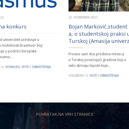
022.
22. НОВЕМБРА 2021.
 na konkurs
Bojan Marković,student
a, o studentskoj praksi 
 univerzitet učestvuje u
Turskoj (Amasija univerz
 mobilnosti Erasmus+ koji
uje u podršci Evropske
Proveo sam dva predivna meseca
ozivamo…
u Turskoj posećujući gradove koji u
sebi skrivaju lepote koje…
 U:
KONKURS
,
VESTI I OBAVEŠTENJA
OGLAŠENO U:
VESTI I OBAVEŠTENJA
POVRATAK NA VRH STRANICE