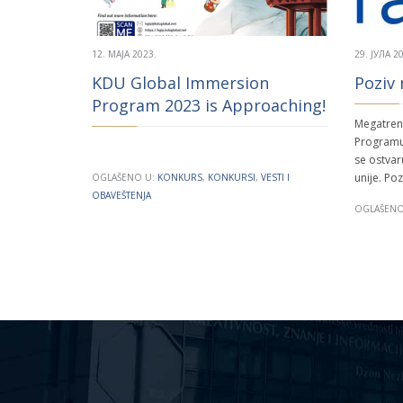
12. МАЈА 2023.
29. ЈУЛА 2
KDU Global Immersion
Poziv
Program 2023 is Approaching!
Megatrend
Programu
se ostvar
unije. P
OGLAŠENO U:
KONKURS
,
KONKURSI
,
VESTI I
OBAVEŠTENJA
OGLAŠENO