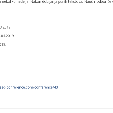
 nekoliko nedelja. Nakon dobijanja punih tekstova, Naučni odbor će odlu
3.2019.
.04.2019.
019.
.esd-conference.com/conference/43