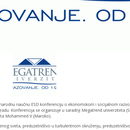
arodnu naučnu ESD konferenciju o ekonomskom i socijalnom razvoju, 
u. Konferencija se organizuje u saradnji Megatrend univerziteta (Srbi
lteta Mohammed V (Maroko).
enog sveta, preduzetništvo u turbulentnom okruženju, preduzetništvo 