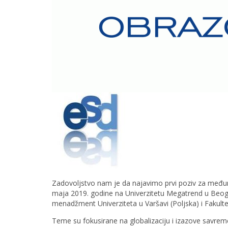
ocenjivanja
Politika
ravnopravnosti
Usvojena
politika
korišćenja
jezika
Molbe
i
žalbe
Blog
studenata
Erasmus+
platforma
za
Zadovoljstvo nam je da najavimo prvi poziv za međun
projektne
maja 2019. godine na Univerzitetu Megatrend u Beograd
rezultate
menadžment Univerziteta u Varšavi (Poljska) i Faku
Teme su fokusirane na globalizaciju i izazove savrem