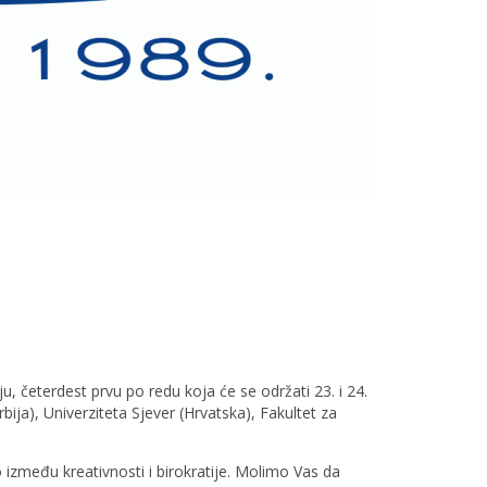
četerdest prvu po redu koja će se održati 23. i 24.
ja), Univerziteta Sjever (Hrvatska), Fakultet za
između kreativnosti i birokratije. Molimo Vas da