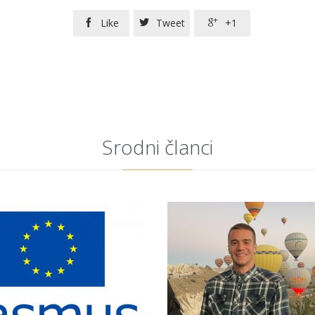
Like
Tweet
+1



Srodni članci