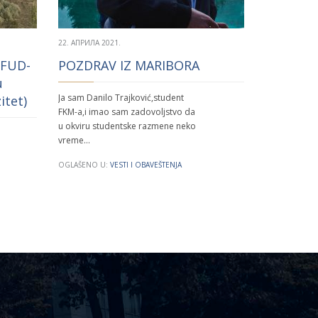
OGLAŠENO U:
22. АПРИЛА 2021.
 FUD-
POZDRAV IZ MARIBORA
u
Ja sam Danilo Trajković,student
itet)
FKM-a,i imao sam zadovoljstvo da
u okviru studentske razmene neko
vreme…
OGLAŠENO U:
VESTI I OBAVEŠTENJA