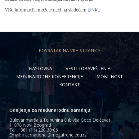
LINKU
Više informacija možete naći na sledećem
.
POVRATAK NA VRH STRANICE
NASLOVNA
VESTI I OBAVEŠTENJA
MEĐUNARODNE KONFERENCIJE
MOBILNOST
KONTAKT
Odeljenje za međunarodnu saradnju
Bulevar maršala Tolbuhina 8 (bivša Goce Delčeva)
11070 Novi Beograd
Tel: +381 (11) 220 30 06
Email: international@megatrend.edu.rs