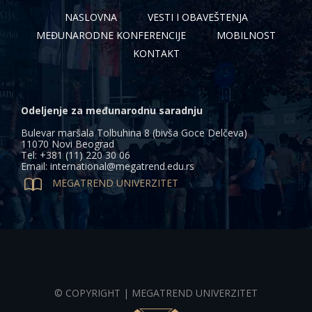
NASLOVNA
VESTI I OBAVEŠTENJA
MEĐUNARODNE KONFERENCIJE
MOBILNOST
KONTAKT
Odeljenje za međunarodnu saradnju
Bulevar maršala Tolbuhina 8 (bivša Goce Delčeva)
11070 Novi Beograd
Tel: +381 (11) 220 30 06
Email: international@megatrend.edu.rs

MEGATREND UNIVERZITET
© COPYRIGHT | MEGATREND UNIVERZITET