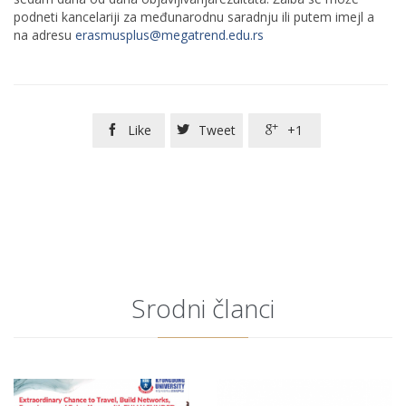
podneti kancelariji za međunarodnu saradnju ili putem imejl a
na adresu
erasmusplus@megatrend.edu.rs
Like
Tweet
+1



Srodni članci