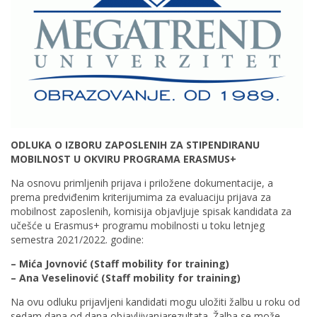
ODLUKA O IZBORU ZAPOSLENIH ZA STIPENDIRANU
MOBILNOST U OKVIRU PROGRAMA ERASMUS+
Na osnovu primljenih prijava i priložene dokumentacije, a
prema predviđenim kriterijumima za evaluaciju prijava za
mobilnost zaposlenih, komisija objavljuje spisak kandidata za
učešće u Erasmus+ programu mobilnosti u toku letnjeg
semestra 2021/2022. godine:
– Mića Jovnović (Staff mobility for training)
– Ana Veselinović (Staff mobility for training)
Na ovu odluku prijavljeni kandidati mogu uložiti žalbu u roku od
sedam dana od dana objavljivanjarezultata. Žalba se može