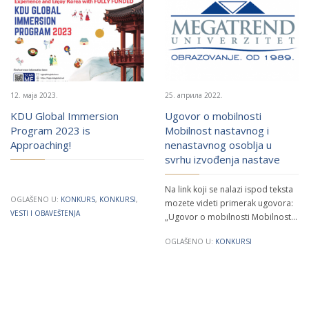
12. маја 2023.
25. априла 2022.
KDU Global Immersion
Ugovor o mobilnosti
Program 2023 is
Mobilnost nastavnog i
Approaching!
nenastavnog osoblja u
svrhu izvođenja nastave
Na link koji se nalazi ispod teksta
OGLAŠENO U:
KONKURS
,
KONKURSI
,
mozete videti primerak ugovora:
VESTI I OBAVEŠTENJA
„Ugovor o mobilnosti Mobilnost…
OGLAŠENO U:
KONKURSI