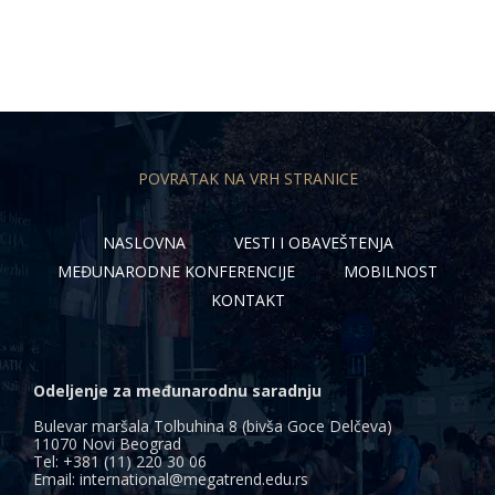
POVRATAK NA VRH STRANICE
NASLOVNA
VESTI I OBAVEŠTENJA
MEĐUNARODNE KONFERENCIJE
MOBILNOST
KONTAKT
Odeljenje za međunarodnu saradnju
Bulevar maršala Tolbuhina 8 (bivša Goce Delčeva)
11070 Novi Beograd
Tel: +381 (11) 220 30 06
Email: international@megatrend.edu.rs