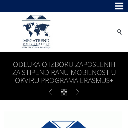

ODLUKA O IZBORU ZAPOSLENIH
ZA STIPENDIRANU MOBILNOST U
OKVIRU PROGRAMA ERASMUS+


